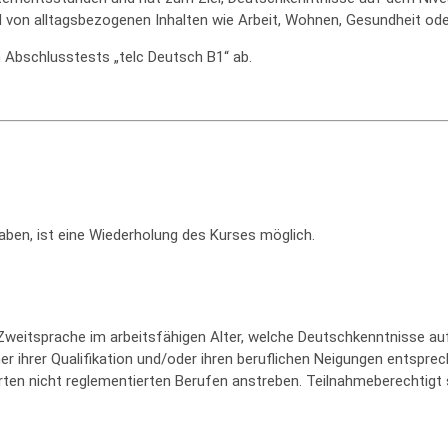
d von alltagsbezogenen Inhalten wie Arbeit, Wohnen, Gesundheit od
Abschlusstests „telc Deutsch B1“ ab.
aben, ist eine Wiederholung des Kurses möglich.
Zweitsprache im arbeitsfähigen Alter, welche Deutschkenntnisse
hrer Qualifikation und/oder ihren beruflichen Neigungen entspreche
rten nicht reglementierten Berufen anstreben. Teilnahmeberechtigt s