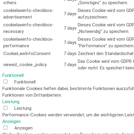
others
„Sonstiges“ zu speichern.
cookielawinfo-checkbox-
Dieses Cookie wird vom GDP
7 days
advertisement
aufzuzeichnen.
cookielawinfo-checkbox-
Dieses Cookie wird vom GDPR
7 days
necessary
„Notwendig“ zu speichern.
cookielawinfo-checkbox-
Dieses Cookie wird vom GDPR
7 days
performance
"Performance" zu speichern
CookieLawInfoConsent
7 days
Zeichnet den Standardschal
Das Cookie wird vom GDPR C
viewed_cookie_policy
7 days
oder nicht. Es speichert ke
Funktionell
Funktionell
Funktionale Cookies helfen dabei, bestimmte Funktionen auszufüh
Funktionen von Drittanbietern.
Leistung
Leistung
Performance-Cookies werden verwendet, um die wichtigsten Leistu
Anzeigen
Anzeigen