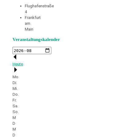
Flughafenstraße
4
Frankfurt
am
Main
Veranstaltungskalender
Heute
Mo.
Di.
Mi.
Do.
Fr.
Sa.
So.
M
D
M
D