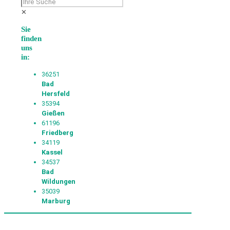
✕
Sie
finden
uns
in:
36251
Bad
Hersfeld
35394
Gießen
61196
Friedberg
34119
Kassel
34537
Bad
Wildungen
35039
Marburg
© 2026 Bildungszentrum des Hessischen Handels